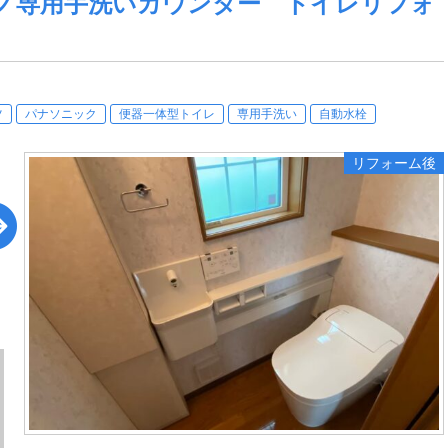
ノ専用手洗いカウンター トイレリフォ
ツ
パナソニック
便器一体型トイレ
専用手洗い
自動水栓