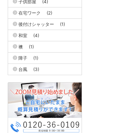
子供部屋
(4)
在宅ワーク
(2)
後付けシャッター
(1)
和室
(4)
襖
(1)
障子
(1)
台風
(3)