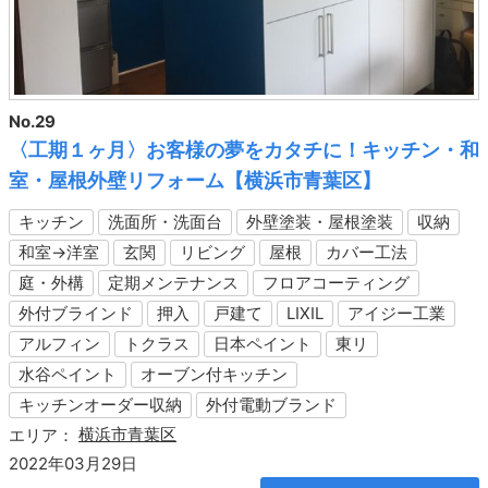
No.29
〈工期１ヶ月〉お客様の夢をカタチに！キッチン・和
室・屋根外壁リフォーム【横浜市青葉区】
キッチン
洗面所・洗面台
外壁塗装・屋根塗装
収納
和室→洋室
玄関
リビング
屋根
カバー工法
庭・外構
定期メンテナンス
フロアコーティング
外付ブラインド
押入
戸建て
LIXIL
アイジー工業
アルフィン
トクラス
日本ペイント
東リ
水谷ペイント
オーブン付キッチン
キッチンオーダー収納
外付電動ブランド
横浜市青葉区
エリア：
2022年03月29日