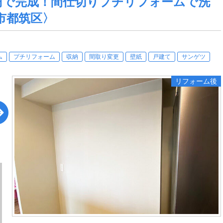
万円で完成！間仕切りプチリフォームで洗
市都筑区〉
ム
プチリフォーム
収納
間取り変更
壁紙
戸建て
サンゲツ