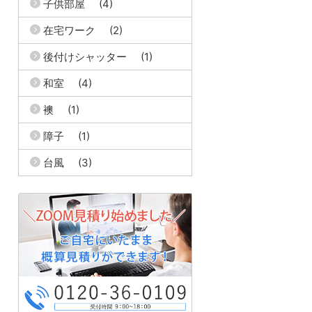
子供部屋
(4)
在宅ワーク
(2)
後付けシャッター
(1)
和室
(4)
襖
(1)
障子
(1)
台風
(3)