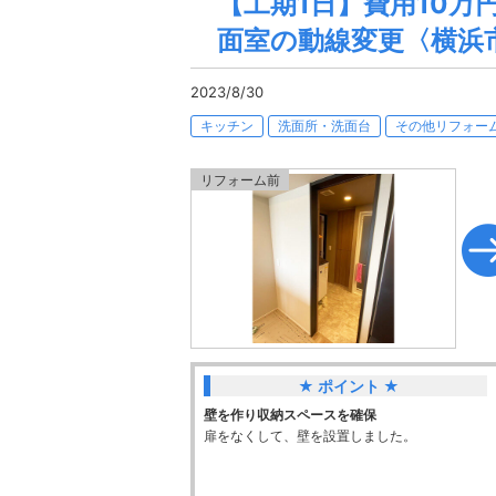
【工期1日】費用10
面室の動線変更〈横浜
2023/8/30
キッチン
洗面所・洗面台
その他リフォー
★ ポイント ★
壁を作り収納スペースを確保
扉をなくして、壁を設置しました。